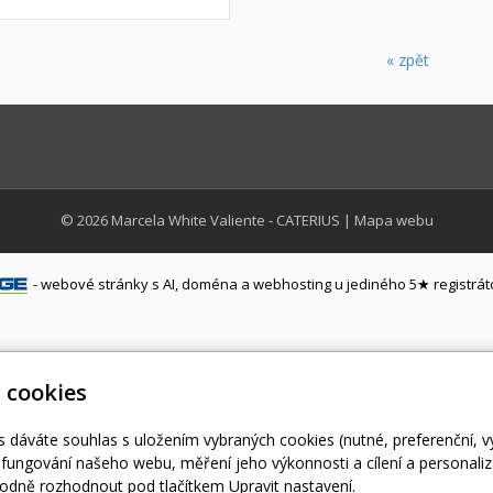
« zpět
© 2026
Marcela White Valiente - CATERIUS
|
Mapa webu
-
webové stránky
s AI,
doména
a
webhosting
u jediného 5★ registrát
 cookies
s dáváte souhlas s uložením vybraných cookies (nutné, preferenční, 
fungování našeho webu, měření jeho výkonnosti a cílení a personaliz
dně rozhodnout pod tlačítkem Upravit nastavení.