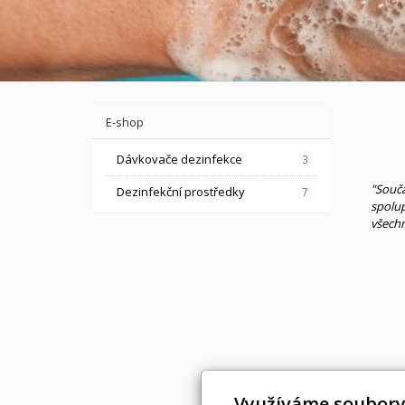
E-shop
Dávkovače dezinfekce
3
"Souča
Dezinfekční prostředky
7
spolup
všechn
Využíváme soubory